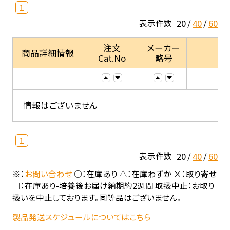
1
20
40
60
表示件数
注文
メーカー
商品詳細情報
Cat.No
略号
情報はございません
1
20
40
60
表示件数
※：
お問い合わせ
○：在庫あり △：在庫わずか ×：取り寄せ
□：在庫あり-培養後お届け納期約2週間 取扱中止：お取り
扱いを中止しております。同等品はございません。
製品発送スケジュールについてはこちら