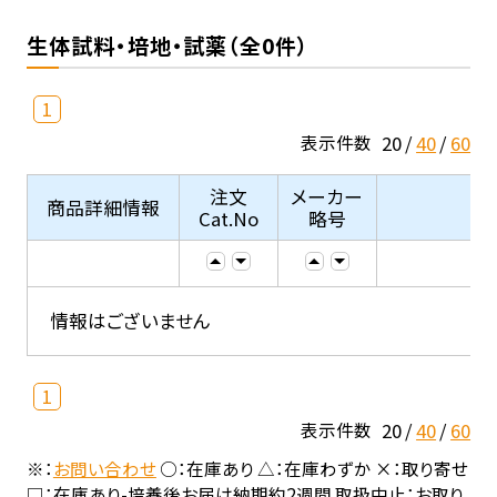
生体試料・培地・試薬（全0件）
1
20
40
60
表示件数
注文
メーカー
商品詳細情報
Cat.No
略号
情報はございません
1
20
40
60
表示件数
※：
お問い合わせ
○：在庫あり △：在庫わずか ×：取り寄せ
□：在庫あり-培養後お届け納期約2週間 取扱中止：お取り