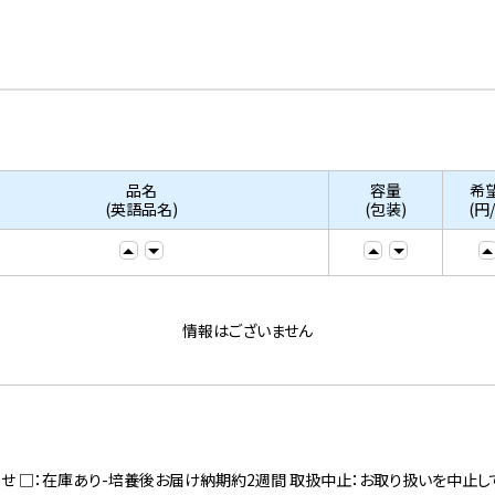
品名
容量
希
(英語品名)
(包装)
(円
情報はございません
寄せ □：在庫あり-培養後お届け納期約2週間 取扱中止：お取り扱いを中止し