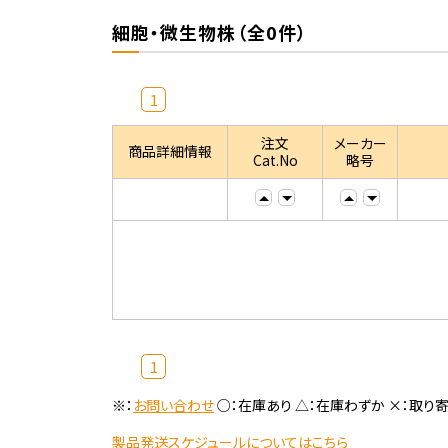
細胞・微生物株（全0件）
1
注文
メーカー
商品詳細情報
Cat.No
略号
1
※：
お問い合わせ
○：在庫あり △：在庫わずか ×：取り
製品発送スケジュールについてはこちら