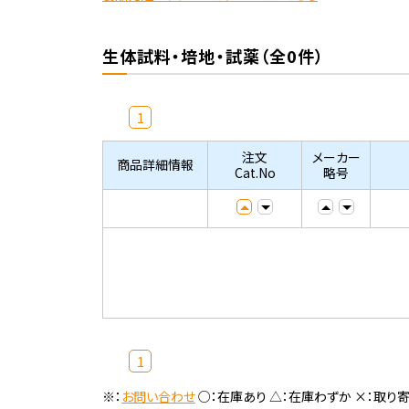
生体試料・培地・試薬（全0件）
1
注文
メーカー
商品詳細情報
Cat.No
略号
1
※：
お問い合わせ
○：在庫あり △：在庫わずか ×：取り