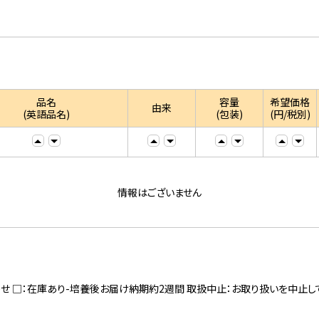
品名
容量
希望価格
由来
(英語品名)
(包装)
(円/税別)
情報はございません
寄せ □：在庫あり-培養後お届け納期約2週間 取扱中止：お取り扱いを中止し