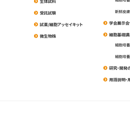
生体試料
新鮮皮膚
受託試験
学会展示会
試薬/細胞アッセイキット
細胞基礎講
微生物株
細胞培
細胞培
研究・開発
用語説明・