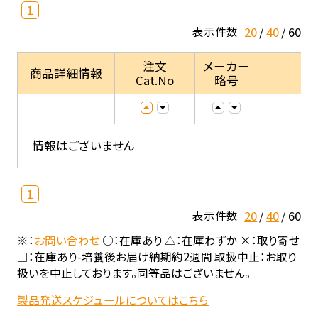
1
20
40
60
表示件数
注文
メーカー
商品詳細情報
Cat.No
略号
情報はございません
1
20
40
60
表示件数
※：
お問い合わせ
○：在庫あり △：在庫わずか ×：取り寄せ
□：在庫あり-培養後お届け納期約2週間 取扱中止：お取り
扱いを中止しております。同等品はございません。
製品発送スケジュールについてはこちら