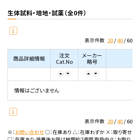
生体試料・培地・試薬（全0件）
1
20
40
60
表示件数
注文
メーカー
商品詳細情報
Cat.No
略号
情報はございません
1
20
40
60
表示件数
※：
お問い合わせ
○：在庫あり △：在庫わずか ×：取り寄せ
□：在庫あり-培養後お届け納期約2週間 取扱中止：お取り