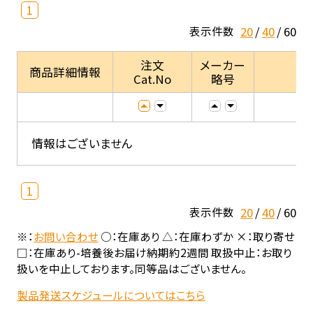
1
20
40
60
表示件数
注文
メーカー
商品詳細情報
Cat.No
略号
情報はございません
1
20
40
60
表示件数
※：
お問い合わせ
○：在庫あり △：在庫わずか ×：取り寄せ
□：在庫あり-培養後お届け納期約2週間 取扱中止：お取り
扱いを中止しております。同等品はございません。
製品発送スケジュールについてはこちら