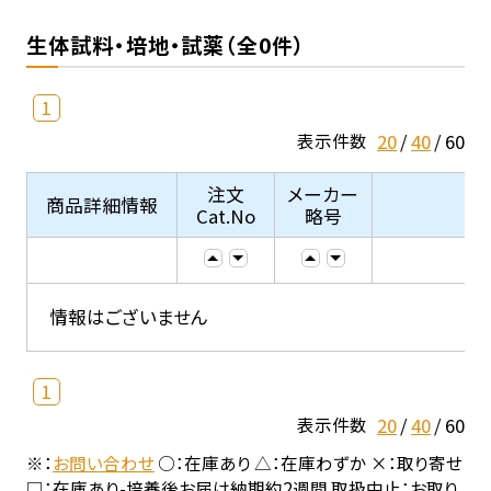
生体試料・培地・試薬（全0件）
1
20
40
60
表示件数
注文
メーカー
商品詳細情報
Cat.No
略号
情報はございません
1
20
40
60
表示件数
※：
お問い合わせ
○：在庫あり △：在庫わずか ×：取り寄せ
□：在庫あり-培養後お届け納期約2週間 取扱中止：お取り