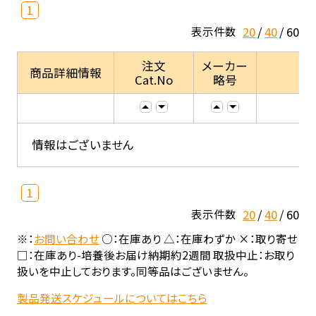
1
20
40
60
表示件数
注文
メーカー
商品詳細情報
Cat.No
略号
情報はございません
1
20
40
60
表示件数
※：
お問い合わせ
○：在庫あり △：在庫わずか ×：取り寄せ
□：在庫あり-培養後お届け納期約2週間 取扱中止：お取り
扱いを中止しております。同等品はございません。
製品発送スケジュールについてはこちら