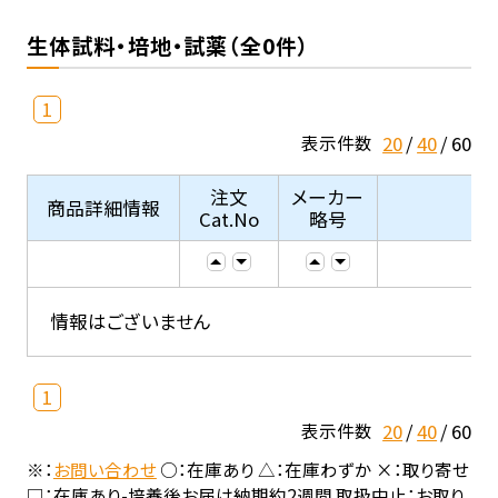
生体試料・培地・試薬（全0件）
1
20
40
60
表示件数
注文
メーカー
商品詳細情報
Cat.No
略号
情報はございません
1
20
40
60
表示件数
※：
お問い合わせ
○：在庫あり △：在庫わずか ×：取り寄せ
□：在庫あり-培養後お届け納期約2週間 取扱中止：お取り