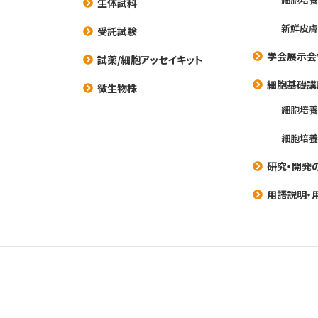
生体試料
新鮮皮膚
受託試験
学会展示会
試薬/細胞アッセイキット
細胞基礎講
微生物株
細胞培
細胞培
研究・開発
用語説明・