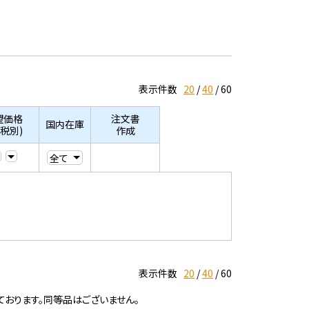
表示件数
20
40
60
望価格
注文書
国内在庫
/税別)
作成
表示件数
20
40
60
ております。同等品はございません。