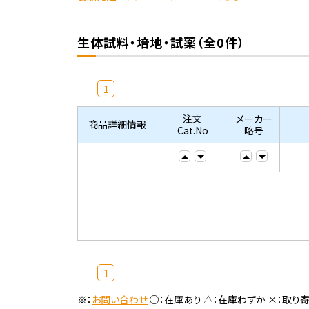
生体試料・培地・試薬（全0件）
1
注文
メーカー
商品詳細情報
Cat.No
略号
1
※：
お問い合わせ
○：在庫あり △：在庫わずか ×：取り