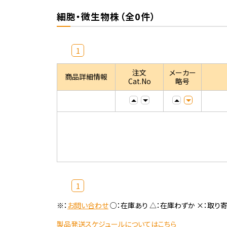
細胞・微生物株（全0件）
1
注文
メーカー
商品詳細情報
Cat.No
略号
1
※：
お問い合わせ
○：在庫あり △：在庫わずか ×：取り
製品発送スケジュールについてはこちら