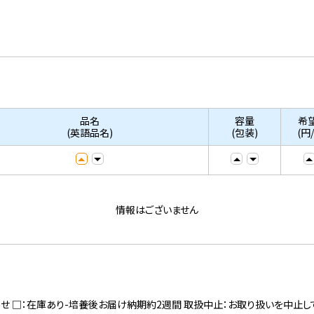
品名
容量
希
(英語品名)
(包装)
(円
情報はございません
寄せ □：在庫あり-培養後お届け納期約2週間 取扱中止：お取り扱いを中止し