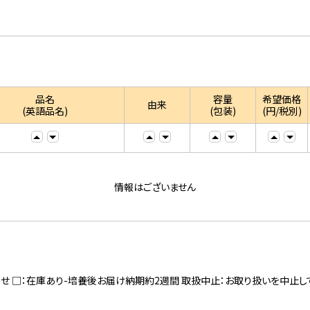
品名
容量
希望価格
由来
(英語品名)
(包装)
(円/税別)
情報はございません
寄せ □：在庫あり-培養後お届け納期約2週間 取扱中止：お取り扱いを中止し