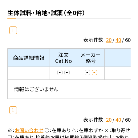
生体試料・培地・試薬（全0件）
1
20
40
60
表示件数
注文
メーカー
商品詳細情報
Cat.No
略号
情報はございません
1
20
40
60
表示件数
※：
お問い合わせ
○：在庫あり △：在庫わずか ×：取り寄せ
□：在庫あり-培養後お届け納期約2週間 取扱中止：お取り