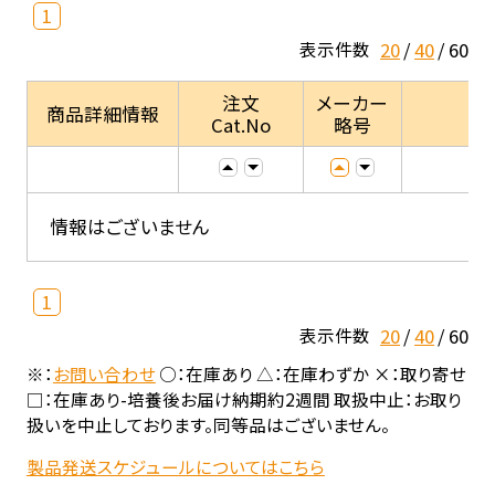
1
20
40
60
表示件数
注文
メーカー
商品詳細情報
Cat.No
略号
情報はございません
1
20
40
60
表示件数
※：
お問い合わせ
○：在庫あり △：在庫わずか ×：取り寄せ
□：在庫あり-培養後お届け納期約2週間 取扱中止：お取り
扱いを中止しております。同等品はございません。
製品発送スケジュールについてはこちら