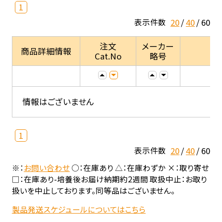
1
20
40
60
表示件数
注文
メーカー
商品詳細情報
Cat.No
略号
情報はございません
1
20
40
60
表示件数
※：
お問い合わせ
○：在庫あり △：在庫わずか ×：取り寄せ
□：在庫あり-培養後お届け納期約2週間 取扱中止：お取り
扱いを中止しております。同等品はございません。
製品発送スケジュールについてはこちら