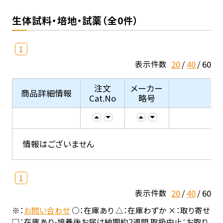
生体試料・培地・試薬（全0件）
1
20
40
60
表示件数
注文
メーカー
商品詳細情報
Cat.No
略号
情報はございません
1
20
40
60
表示件数
※：
お問い合わせ
○：在庫あり △：在庫わずか ×：取り寄せ
□：在庫あり-培養後お届け納期約2週間 取扱中止：お取り