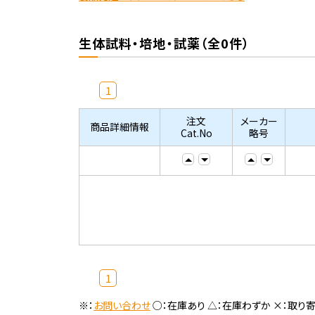
生体試料・培地・試薬（全0件）
1
注文
メーカー
商品詳細情報
Cat.No
略号
1
※：
お問い合わせ
○：在庫あり △：在庫わずか ×：取り