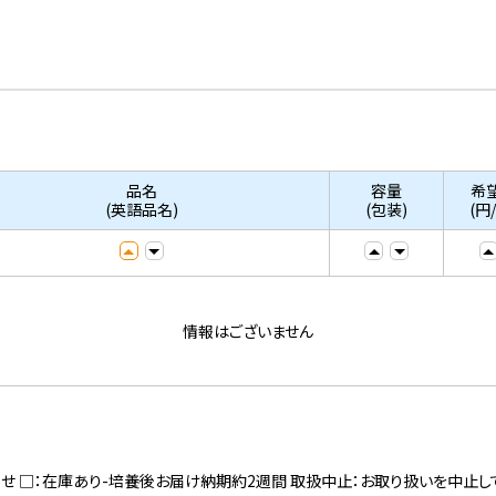
品名
容量
希
(英語品名)
(包装)
(円
情報はございません
寄せ □：在庫あり-培養後お届け納期約2週間 取扱中止：お取り扱いを中止し