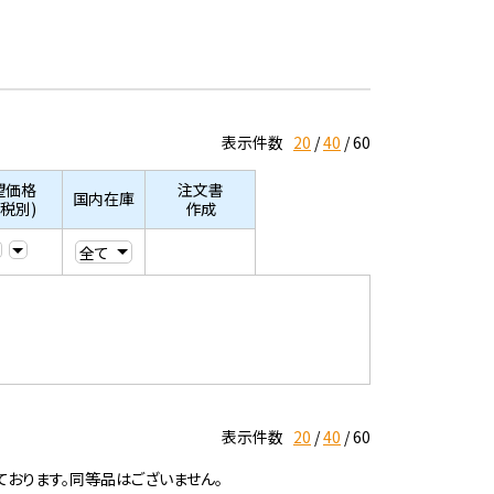
表示件数
20
40
60
望価格
注文書
国内在庫
/税別)
作成
表示件数
20
40
60
ております。同等品はございません。