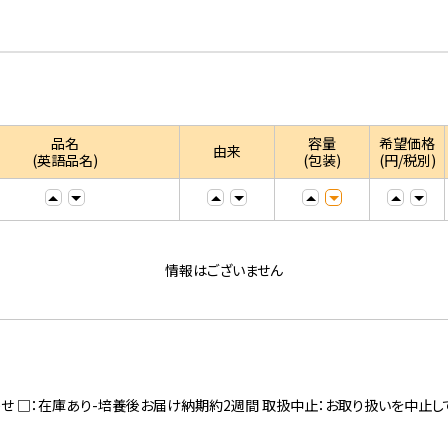
品名
容量
希望価格
由来
(英語品名)
(包装)
(円/税別)
情報はございません
寄せ □：在庫あり-培養後お届け納期約2週間 取扱中止：お取り扱いを中止し