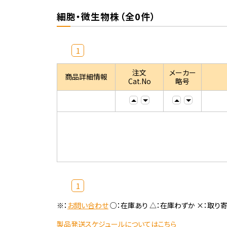
細胞・微生物株（全0件）
1
注文
メーカー
商品詳細情報
Cat.No
略号
1
※：
お問い合わせ
○：在庫あり △：在庫わずか ×：取り
製品発送スケジュールについてはこちら