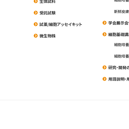
生体試料
新鮮皮膚
受託試験
学会展示会
試薬/細胞アッセイキット
細胞基礎講
微生物株
細胞培
細胞培
研究・開発
用語説明・