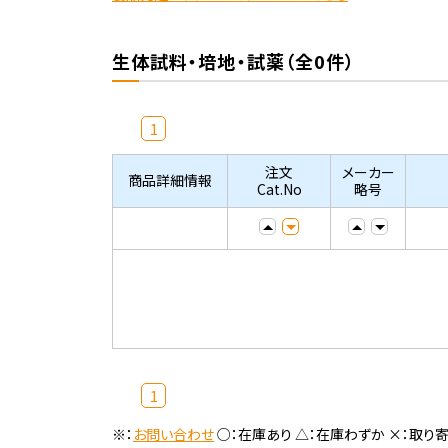
生体試料・培地・試薬（全0件）
1
注文
メーカー
商品詳細情報
Cat.No
略号
1
※：
お問い合わせ
○：在庫あり △：在庫わずか ×：取り