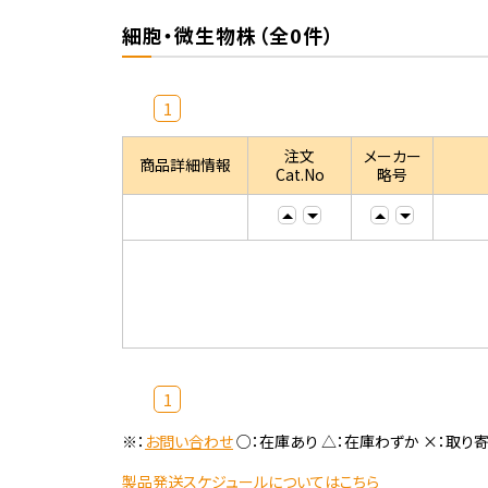
細胞・微生物株（全0件）
1
注文
メーカー
商品詳細情報
Cat.No
略号
1
※：
お問い合わせ
○：在庫あり △：在庫わずか ×：取り
製品発送スケジュールについてはこちら