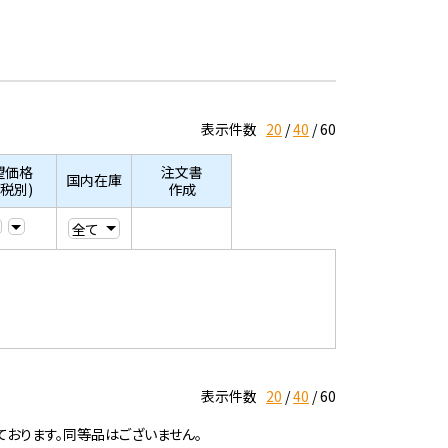
表示件数
20
40
60
望価格
注文書
国内在庫
/税別)
作成
表示件数
20
40
60
ております。同等品はございません。