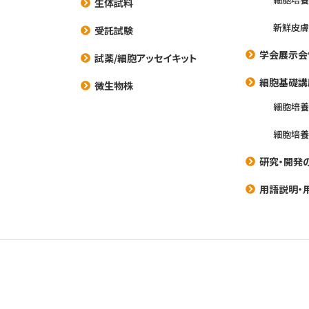
生体試料
新鮮皮膚
受託試験
学会展示会
試薬/細胞アッセイキット
細胞基礎講
微生物株
細胞培
細胞培
研究・開発
用語説明・