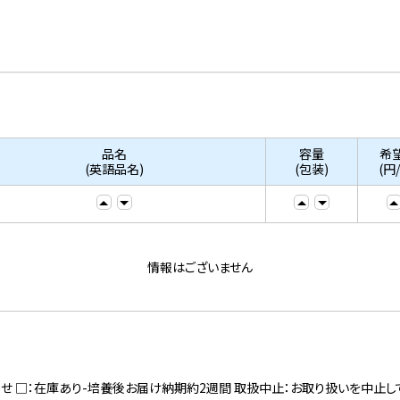
品名
容量
希
(英語品名)
(包装)
(円
情報はございません
寄せ □：在庫あり-培養後お届け納期約2週間 取扱中止：お取り扱いを中止し