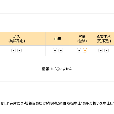
品名
容量
希望価格
由来
(英語品名)
(包装)
(円/税別)
情報はございません
寄せ □：在庫あり-培養後お届け納期約2週間 取扱中止：お取り扱いを中止し