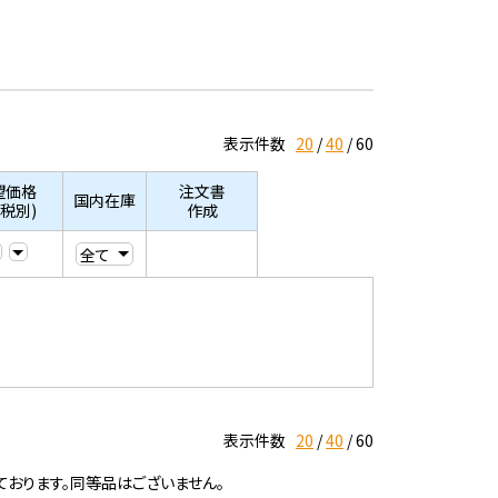
表示件数
20
40
60
望価格
注文書
国内在庫
/税別)
作成
表示件数
20
40
60
ております。同等品はございません。