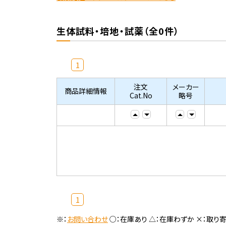
生体試料・培地・試薬（全0件）
1
注文
メーカー
商品詳細情報
Cat.No
略号
1
※：
お問い合わせ
○：在庫あり △：在庫わずか ×：取り