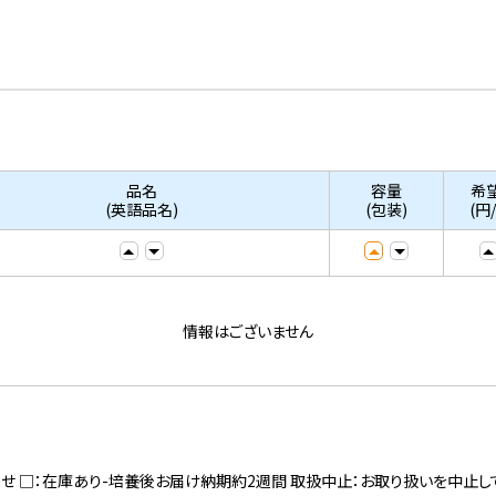
品名
容量
希
(英語品名)
(包装)
(円
情報はございません
寄せ □：在庫あり-培養後お届け納期約2週間 取扱中止：お取り扱いを中止し