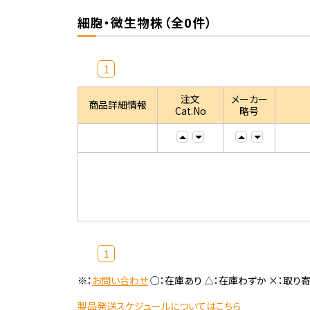
細胞・微生物株（全0件）
1
注文
メーカー
商品詳細情報
Cat.No
略号
1
※：
お問い合わせ
○：在庫あり △：在庫わずか ×：取り
製品発送スケジュールについてはこちら