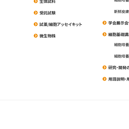
生体試料
新鮮皮膚
受託試験
学会展示会
試薬/細胞アッセイキット
細胞基礎講
微生物株
細胞培
細胞培
研究・開発
用語説明・