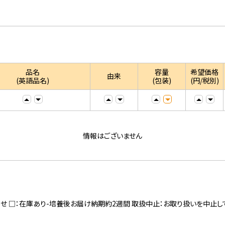
品名
容量
希望価格
由来
(英語品名)
(包装)
(円/税別)
情報はございません
寄せ □：在庫あり-培養後お届け納期約2週間 取扱中止：お取り扱いを中止し