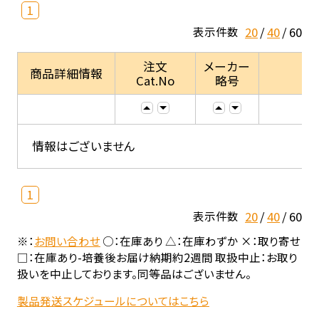
1
20
40
60
表示件数
注文
メーカー
商品詳細情報
Cat.No
略号
情報はございません
1
20
40
60
表示件数
※：
お問い合わせ
○：在庫あり △：在庫わずか ×：取り寄せ
□：在庫あり-培養後お届け納期約2週間 取扱中止：お取り
扱いを中止しております。同等品はございません。
製品発送スケジュールについてはこちら