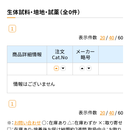
生体試料・培地・試薬（全0件）
1
20
40
60
表示件数
注文
メーカー
商品詳細情報
Cat.No
略号
情報はございません
1
20
40
60
表示件数
※：
お問い合わせ
○：在庫あり △：在庫わずか ×：取り寄せ
□：在庫あり-培養後お届け納期約2週間 取扱中止：お取り