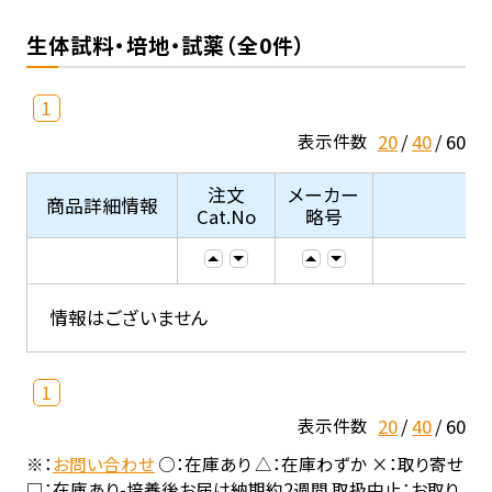
生体試料・培地・試薬（全0件）
1
20
40
60
表示件数
注文
メーカー
商品詳細情報
Cat.No
略号
情報はございません
1
20
40
60
表示件数
※：
お問い合わせ
○：在庫あり △：在庫わずか ×：取り寄せ
□：在庫あり-培養後お届け納期約2週間 取扱中止：お取り