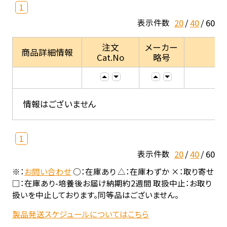
1
20
40
60
表示件数
注文
メーカー
商品詳細情報
Cat.No
略号
情報はございません
1
20
40
60
表示件数
※：
お問い合わせ
○：在庫あり △：在庫わずか ×：取り寄せ
□：在庫あり-培養後お届け納期約2週間 取扱中止：お取り
扱いを中止しております。同等品はございません。
製品発送スケジュールについてはこちら