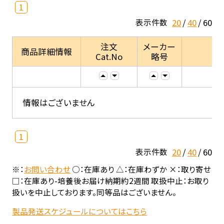
1
20
40
60
表示件数
注文
メーカー
商品詳細情報
Cat.No
略号
情報はございません
1
20
40
60
表示件数
※：
お問い合わせ
○：在庫あり △：在庫わずか ×：取り寄せ
□：在庫あり-培養後お届け納期約2週間 取扱中止：お取り
扱いを中止しております。同等品はございません。
製品発送スケジュールについてはこちら