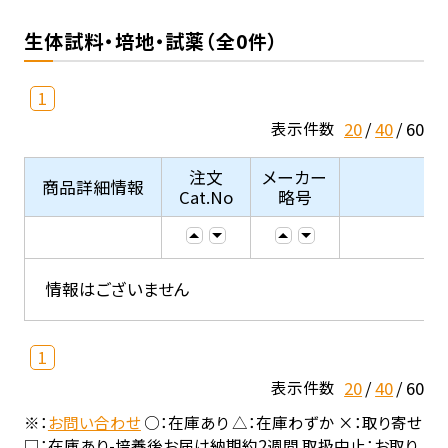
生体試料・培地・試薬（全0件）
1
20
40
60
表示件数
注文
メーカー
商品詳細情報
Cat.No
略号
情報はございません
1
20
40
60
表示件数
※：
お問い合わせ
○：在庫あり △：在庫わずか ×：取り寄せ
□：在庫あり-培養後お届け納期約2週間 取扱中止：お取り