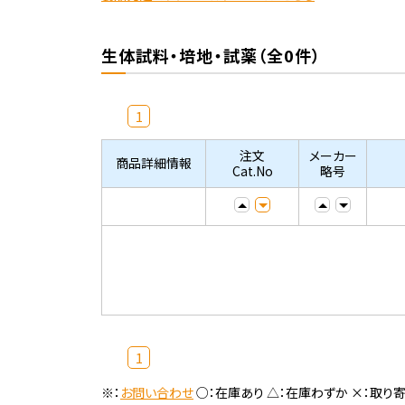
生体試料・培地・試薬（全0件）
1
注文
メーカー
商品詳細情報
Cat.No
略号
1
※：
お問い合わせ
○：在庫あり △：在庫わずか ×：取り