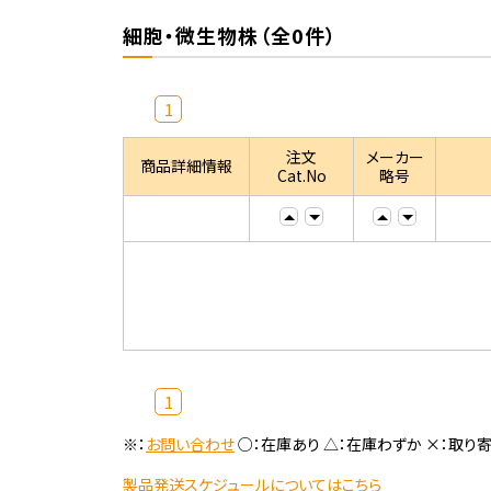
細胞・微生物株（全0件）
1
注文
メーカー
商品詳細情報
Cat.No
略号
1
※：
お問い合わせ
○：在庫あり △：在庫わずか ×：取り
製品発送スケジュールについてはこちら