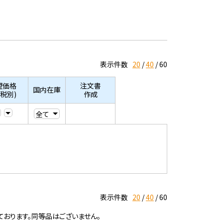
表示件数
20
40
60
望価格
注文書
国内在庫
/税別)
作成
表示件数
20
40
60
ております。同等品はございません。