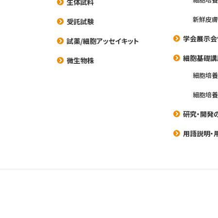
生体試料
新鮮皮膚
受託試験
学会展示会
試薬/細胞アッセイキット
細胞基礎講
微生物株
細胞培
細胞培
研究・開発
用語説明・