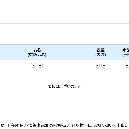
品名
容量
希
(英語品名)
(包装)
(円
情報はございません
寄せ □：在庫あり-培養後お届け納期約2週間 取扱中止：お取り扱いを中止し