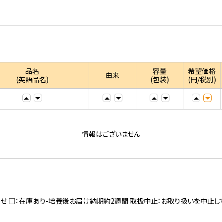
品名
容量
希望価格
由来
(英語品名)
(包装)
(円/税別)
情報はございません
寄せ □：在庫あり-培養後お届け納期約2週間 取扱中止：お取り扱いを中止し