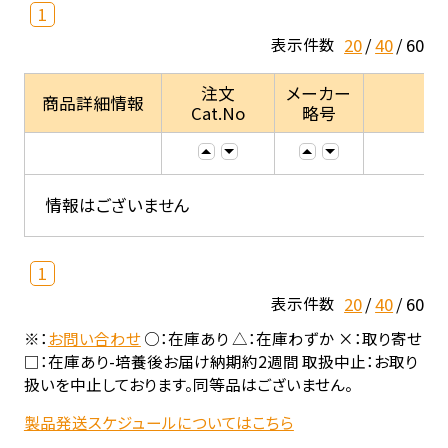
1
20
40
60
表示件数
注文
メーカー
商品詳細情報
Cat.No
略号
情報はございません
1
20
40
60
表示件数
※：
お問い合わせ
○：在庫あり △：在庫わずか ×：取り寄せ
□：在庫あり-培養後お届け納期約2週間 取扱中止：お取り
扱いを中止しております。同等品はございません。
製品発送スケジュールについてはこちら