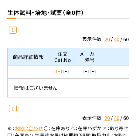
生体試料・培地・試薬（全0件）
1
20
40
60
表示件数
注文
メーカー
商品詳細情報
Cat.No
略号
情報はございません
1
20
40
60
表示件数
※：
お問い合わせ
○：在庫あり △：在庫わずか ×：取り寄せ
□：在庫あり-培養後お届け納期約2週間 取扱中止：お取り