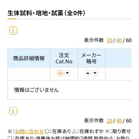
生体試料・培地・試薬（全0件）
1
20
40
60
表示件数
注文
メーカー
商品詳細情報
Cat.No
略号
情報はございません
1
20
40
60
表示件数
※：
お問い合わせ
○：在庫あり △：在庫わずか ×：取り寄せ
□：在庫あり-培養後お届け納期約2週間 取扱中止：お取り