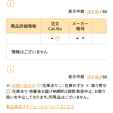
1
20
40
60
表示件数
注文
メーカー
商品詳細情報
Cat.No
略号
情報はございません
1
20
40
60
表示件数
※：
お問い合わせ
○：在庫あり △：在庫わずか ×：取り寄せ
□：在庫あり-培養後お届け納期約2週間 取扱中止：お取り
扱いを中止しております。同等品はございません。
製品発送スケジュールについてはこちら