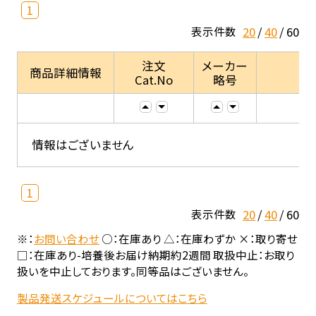
1
20
40
60
表示件数
注文
メーカー
商品詳細情報
Cat.No
略号
情報はございません
1
20
40
60
表示件数
※：
お問い合わせ
○：在庫あり △：在庫わずか ×：取り寄せ
□：在庫あり-培養後お届け納期約2週間 取扱中止：お取り
扱いを中止しております。同等品はございません。
製品発送スケジュールについてはこちら