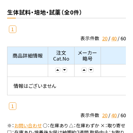
生体試料・培地・試薬（全0件）
1
20
40
60
表示件数
注文
メーカー
商品詳細情報
Cat.No
略号
情報はございません
1
20
40
60
表示件数
※：
お問い合わせ
○：在庫あり △：在庫わずか ×：取り寄せ
□：在庫あり-培養後お届け納期約2週間 取扱中止：お取り