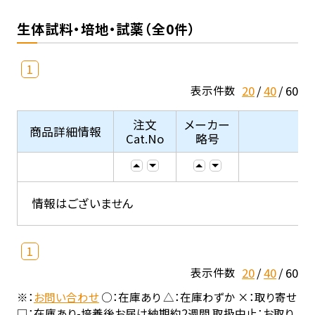
生体試料・培地・試薬（全0件）
1
20
40
60
表示件数
注文
メーカー
商品詳細情報
Cat.No
略号
情報はございません
1
20
40
60
表示件数
※：
お問い合わせ
○：在庫あり △：在庫わずか ×：取り寄せ
□：在庫あり-培養後お届け納期約2週間 取扱中止：お取り