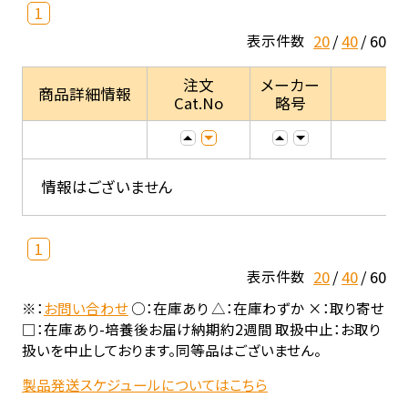
1
20
40
60
表示件数
注文
メーカー
商品詳細情報
Cat.No
略号
情報はございません
1
20
40
60
表示件数
※：
お問い合わせ
○：在庫あり △：在庫わずか ×：取り寄せ
□：在庫あり-培養後お届け納期約2週間 取扱中止：お取り
扱いを中止しております。同等品はございません。
製品発送スケジュールについてはこちら