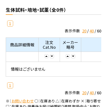
生体試料・培地・試薬（全0件）
1
20
40
60
表示件数
注文
メーカー
商品詳細情報
Cat.No
略号
情報はございません
1
20
40
60
表示件数
※：
お問い合わせ
○：在庫あり △：在庫わずか ×：取り寄せ
□：在庫あり-培養後お届け納期約2週間 取扱中止：お取り