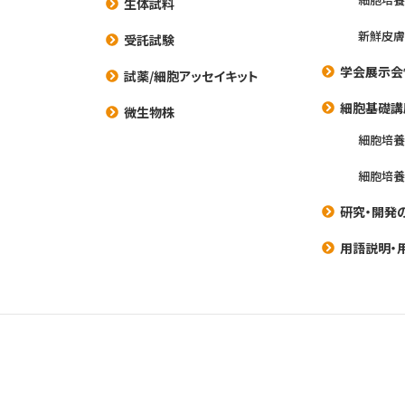
生体試料
新鮮皮膚
受託試験
学会展示会
試薬/細胞アッセイキット
細胞基礎講
微生物株
細胞培
細胞培
研究・開発
用語説明・