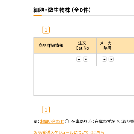
細胞・微生物株（全0件）
1
注文
メーカー
商品詳細情報
Cat.No
略号
1
※：
お問い合わせ
○：在庫あり △：在庫わずか ×：取り
製品発送スケジュールについてはこちら