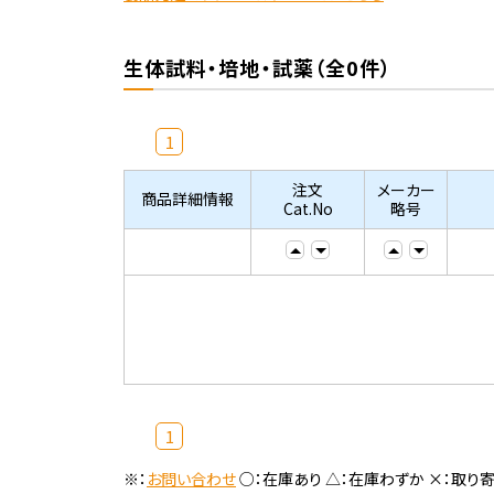
生体試料・培地・試薬（全0件）
1
注文
メーカー
商品詳細情報
Cat.No
略号
1
※：
お問い合わせ
○：在庫あり △：在庫わずか ×：取り