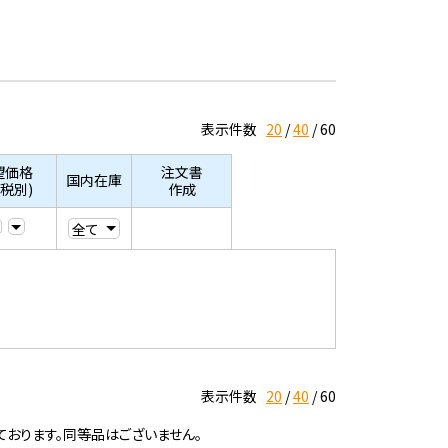
表示件数
20
40
60
望価格
注文書
国内在庫
/税別)
作成
表示件数
20
40
60
ております。同等品はございません。