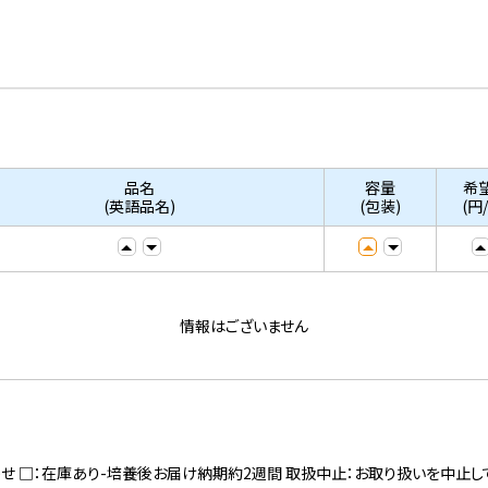
品名
容量
希
(英語品名)
(包装)
(円
情報はございません
寄せ □：在庫あり-培養後お届け納期約2週間 取扱中止：お取り扱いを中止し