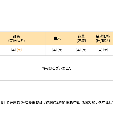
品名
容量
希望価格
由来
(英語品名)
(包装)
(円/税別)
情報はございません
寄せ □：在庫あり-培養後お届け納期約2週間 取扱中止：お取り扱いを中止し