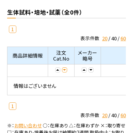
生体試料・培地・試薬（全0件）
1
20
40
60
表示件数
注文
メーカー
商品詳細情報
Cat.No
略号
情報はございません
1
20
40
60
表示件数
※：
お問い合わせ
○：在庫あり △：在庫わずか ×：取り寄せ
□：在庫あり-培養後お届け納期約2週間 取扱中止：お取り