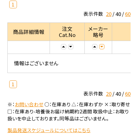
1
20
40
60
表示件数
注文
メーカー
商品詳細情報
Cat.No
略号
情報はございません
1
20
40
60
表示件数
※：
お問い合わせ
○：在庫あり △：在庫わずか ×：取り寄せ
□：在庫あり-培養後お届け納期約2週間 取扱中止：お取り
扱いを中止しております。同等品はございません。
製品発送スケジュールについてはこちら