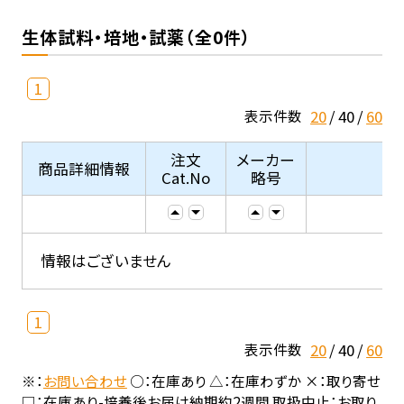
生体試料・培地・試薬（全0件）
1
20
40
60
表示件数
注文
メーカー
商品詳細情報
Cat.No
略号
情報はございません
1
20
40
60
表示件数
※：
お問い合わせ
○：在庫あり △：在庫わずか ×：取り寄せ
□：在庫あり-培養後お届け納期約2週間 取扱中止：お取り