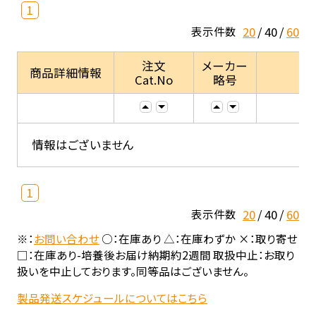
1
20
40
60
表示件数
注文
メーカー
商品詳細情報
Cat.No
略号
情報はございません
1
20
40
60
表示件数
※：
お問い合わせ
○：在庫あり △：在庫わずか ×：取り寄せ
□：在庫あり-培養後お届け納期約2週間 取扱中止：お取り
扱いを中止しております。同等品はございません。
製品発送スケジュールについてはこちら