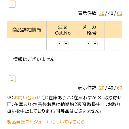
1
20
40
60
表示件数
注文
メーカー
商品詳細情報
Cat.No
略号
情報はございません
1
20
40
60
表示件数
※：
お問い合わせ
○：在庫あり △：在庫わずか ×：取り寄せ
□：在庫あり-培養後お届け納期約2週間 取扱中止：お取り
扱いを中止しております。同等品はございません。
製品発送スケジュールについてはこちら