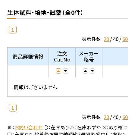
生体試料・培地・試薬（全0件）
1
20
40
60
表示件数
注文
メーカー
商品詳細情報
Cat.No
略号
情報はございません
1
20
40
60
表示件数
※：
お問い合わせ
○：在庫あり △：在庫わずか ×：取り寄せ
□：在庫あり-培養後お届け納期約2週間 取扱中止：お取り