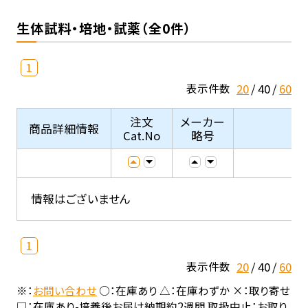
生体試料・培地・試薬（全0件）
1
20
40
60
表示件数
注文
メーカー
商品詳細情報
Cat.No
略号
情報はございません
1
20
40
60
表示件数
※：
お問い合わせ
○：在庫あり △：在庫わずか ×：取り寄せ
□：在庫あり-培養後お届け納期約2週間 取扱中止：お取り