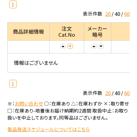
1
20
40
60
表示件数
注文
メーカー
商品詳細情報
Cat.No
略号
情報はございません
1
20
40
60
表示件数
※：
お問い合わせ
○：在庫あり △：在庫わずか ×：取り寄せ
□：在庫あり-培養後お届け納期約2週間 取扱中止：お取り
扱いを中止しております。同等品はございません。
製品発送スケジュールについてはこちら