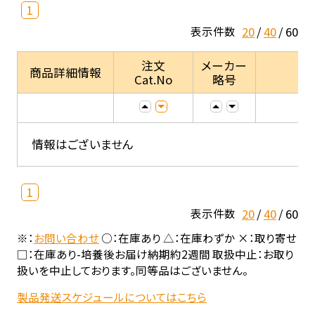
1
20
40
60
表示件数
注文
メーカー
商品詳細情報
Cat.No
略号
情報はございません
1
20
40
60
表示件数
※：
お問い合わせ
○：在庫あり △：在庫わずか ×：取り寄せ
□：在庫あり-培養後お届け納期約2週間 取扱中止：お取り
扱いを中止しております。同等品はございません。
製品発送スケジュールについてはこちら