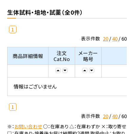
生体試料・培地・試薬（全0件）
1
20
40
60
表示件数
注文
メーカー
商品詳細情報
Cat.No
略号
情報はございません
1
20
40
60
表示件数
※：
お問い合わせ
○：在庫あり △：在庫わずか ×：取り寄せ
□：在庫あり-培養後お届け納期約2週間 取扱中止：お取り