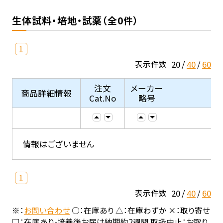
生体試料・培地・試薬（全0件）
1
20
40
60
表示件数
注文
メーカー
商品詳細情報
Cat.No
略号
情報はございません
1
20
40
60
表示件数
※：
お問い合わせ
○：在庫あり △：在庫わずか ×：取り寄せ
□：在庫あり-培養後お届け納期約2週間 取扱中止：お取り