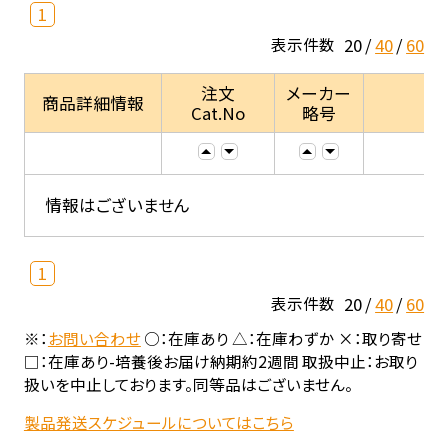
1
20
40
60
表示件数
注文
メーカー
商品詳細情報
Cat.No
略号
情報はございません
1
20
40
60
表示件数
※：
お問い合わせ
○：在庫あり △：在庫わずか ×：取り寄せ
□：在庫あり-培養後お届け納期約2週間 取扱中止：お取り
扱いを中止しております。同等品はございません。
製品発送スケジュールについてはこちら