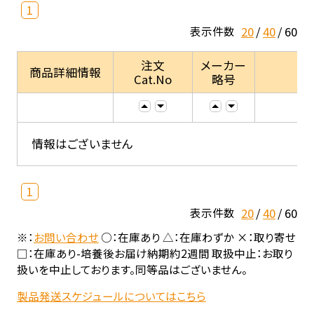
1
20
40
60
表示件数
注文
メーカー
商品詳細情報
Cat.No
略号
情報はございません
1
20
40
60
表示件数
※：
お問い合わせ
○：在庫あり △：在庫わずか ×：取り寄せ
□：在庫あり-培養後お届け納期約2週間 取扱中止：お取り
扱いを中止しております。同等品はございません。
製品発送スケジュールについてはこちら