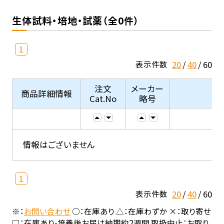
生体試料・培地・試薬（全0件）
1
20
40
60
表示件数
注文
メーカー
商品詳細情報
Cat.No
略号
情報はございません
1
20
40
60
表示件数
※：
お問い合わせ
○：在庫あり △：在庫わずか ×：取り寄せ
□：在庫あり-培養後お届け納期約2週間 取扱中止：お取り