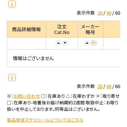
1
20
40
60
表示件数
注文
メーカー
商品詳細情報
Cat.No
略号
情報はございません
1
20
40
60
表示件数
※：
お問い合わせ
○：在庫あり △：在庫わずか ×：取り寄せ
□：在庫あり-培養後お届け納期約2週間 取扱中止：お取り
扱いを中止しております。同等品はございません。
製品発送スケジュールについてはこちら