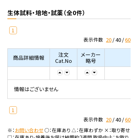
生体試料・培地・試薬（全0件）
1
20
40
60
表示件数
注文
メーカー
商品詳細情報
Cat.No
略号
情報はございません
1
20
40
60
表示件数
※：
お問い合わせ
○：在庫あり △：在庫わずか ×：取り寄せ
□：在庫あり-培養後お届け納期約2週間 取扱中止：お取り