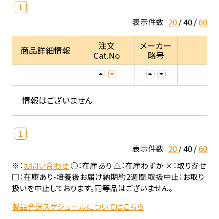
1
20
40
60
表示件数
注文
メーカー
商品詳細情報
Cat.No
略号
情報はございません
1
20
40
60
表示件数
※：
お問い合わせ
○：在庫あり △：在庫わずか ×：取り寄せ
□：在庫あり-培養後お届け納期約2週間 取扱中止：お取り
扱いを中止しております。同等品はございません。
製品発送スケジュールについてはこちら