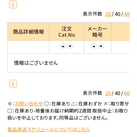
1
20
40
60
表示件数
注文
メーカー
商品詳細情報
Cat.No
略号
情報はございません
1
20
40
60
表示件数
※：
お問い合わせ
○：在庫あり △：在庫わずか ×：取り寄せ
□：在庫あり-培養後お届け納期約2週間 取扱中止：お取り
扱いを中止しております。同等品はございません。
製品発送スケジュールについてはこちら