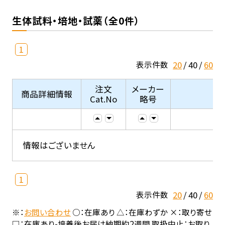
生体試料・培地・試薬（全0件）
1
20
40
60
表示件数
注文
メーカー
商品詳細情報
Cat.No
略号
情報はございません
1
20
40
60
表示件数
※：
お問い合わせ
○：在庫あり △：在庫わずか ×：取り寄せ
□：在庫あり-培養後お届け納期約2週間 取扱中止：お取り