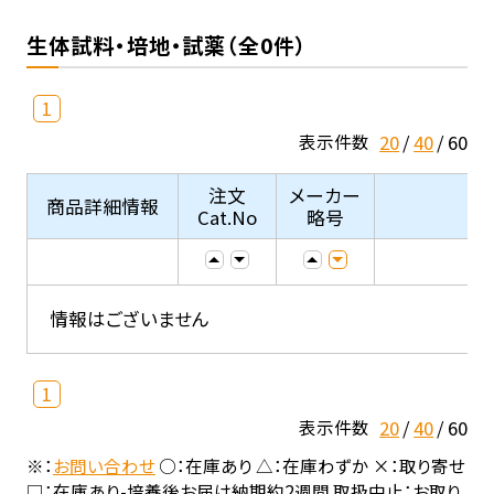
生体試料・培地・試薬（全0件）
1
20
40
60
表示件数
注文
メーカー
商品詳細情報
Cat.No
略号
情報はございません
1
20
40
60
表示件数
※：
お問い合わせ
○：在庫あり △：在庫わずか ×：取り寄せ
□：在庫あり-培養後お届け納期約2週間 取扱中止：お取り