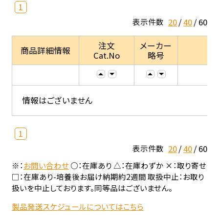
1
20
40
60
表示件数
注文
メーカー
商品詳細情報
Cat.No
略号
情報はございません
1
20
40
60
表示件数
※：
お問い合わせ
○：在庫あり △：在庫わずか ×：取り寄せ
□：在庫あり-培養後お届け納期約2週間 取扱中止：お取り
扱いを中止しております。同等品はございません。
製品発送スケジュールについてはこちら