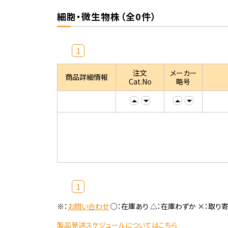
細胞・微生物株（全0件）
1
注文
メーカー
商品詳細情報
Cat.No
略号
1
※：
お問い合わせ
○：在庫あり △：在庫わずか ×：取り
製品発送スケジュールについてはこちら