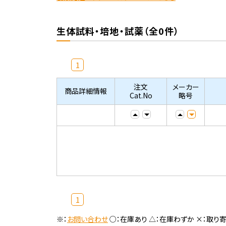
生体試料・培地・試薬（全0件）
1
注文
メーカー
商品詳細情報
Cat.No
略号
1
※：
お問い合わせ
○：在庫あり △：在庫わずか ×：取り