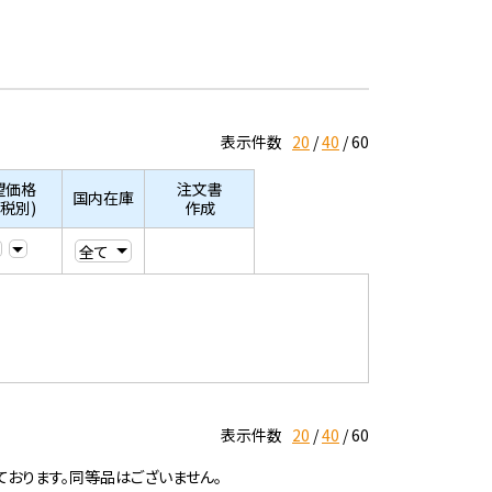
表示件数
20
40
60
望価格
注文書
国内在庫
/税別)
作成
表示件数
20
40
60
ております。同等品はございません。