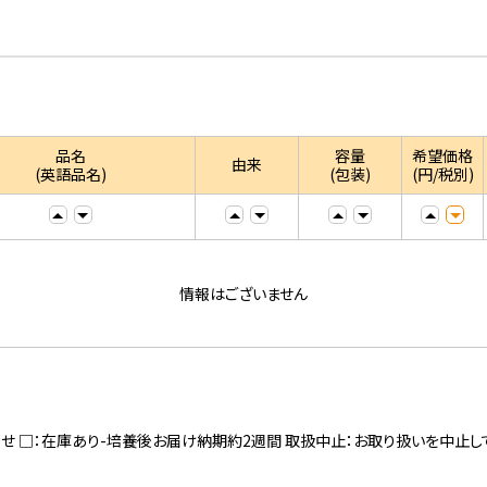
品名
容量
希望価格
由来
(英語品名)
(包装)
(円/税別)
情報はございません
寄せ □：在庫あり-培養後お届け納期約2週間 取扱中止：お取り扱いを中止し