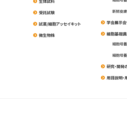
生体試料
新鮮皮膚
受託試験
学会展示会
試薬/細胞アッセイキット
細胞基礎講
微生物株
細胞培
細胞培
研究・開発
用語説明・