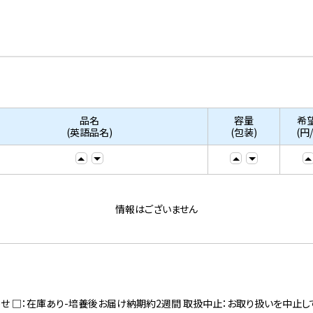
品名
容量
希
(英語品名)
(包装)
(円
情報はございません
寄せ □：在庫あり-培養後お届け納期約2週間 取扱中止：お取り扱いを中止し