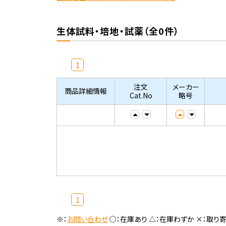
生体試料・培地・試薬（全0件）
1
注文
メーカー
商品詳細情報
Cat.No
略号
1
※：
お問い合わせ
○：在庫あり △：在庫わずか ×：取り