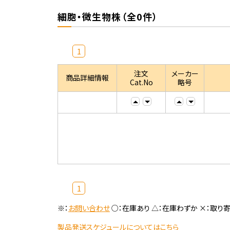
細胞・微生物株（全0件）
1
注文
メーカー
商品詳細情報
Cat.No
略号
1
※：
お問い合わせ
○：在庫あり △：在庫わずか ×：取り
製品発送スケジュールについてはこちら