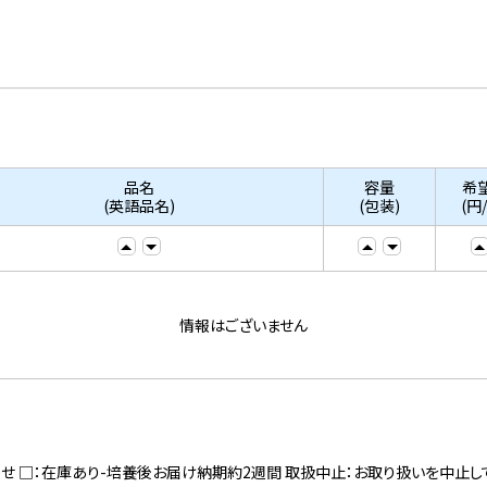
品名
容量
希
(英語品名)
(包装)
(円
情報はございません
寄せ □：在庫あり-培養後お届け納期約2週間 取扱中止：お取り扱いを中止し