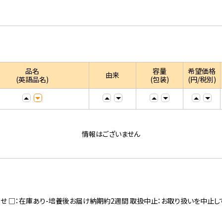
品名
容量
希望価格
由来
(英語品名)
(包装)
(円/税別)
情報はございません
寄せ □：在庫あり-培養後お届け納期約2週間 取扱中止：お取り扱いを中止し