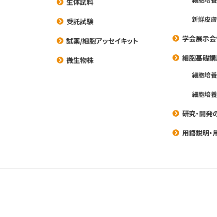
生体試料
新鮮皮膚
受託試験
学会展示会
試薬/細胞アッセイキット
細胞基礎講
微生物株
細胞培
細胞培
研究・開発
用語説明・