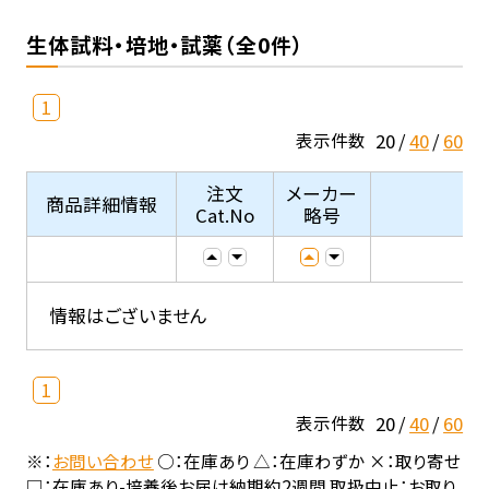
生体試料・培地・試薬（全0件）
1
20
40
60
表示件数
注文
メーカー
商品詳細情報
Cat.No
略号
情報はございません
1
20
40
60
表示件数
※：
お問い合わせ
○：在庫あり △：在庫わずか ×：取り寄せ
□：在庫あり-培養後お届け納期約2週間 取扱中止：お取り