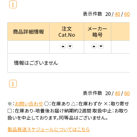
1
20
40
60
表示件数
注文
メーカー
商品詳細情報
Cat.No
略号
情報はございません
1
20
40
60
表示件数
※：
お問い合わせ
○：在庫あり △：在庫わずか ×：取り寄せ
□：在庫あり-培養後お届け納期約2週間 取扱中止：お取り
扱いを中止しております。同等品はございません。
製品発送スケジュールについてはこちら