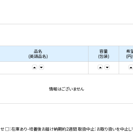
品名
容量
希
(英語品名)
(包装)
(円
情報はございません
寄せ □：在庫あり-培養後お届け納期約2週間 取扱中止：お取り扱いを中止し