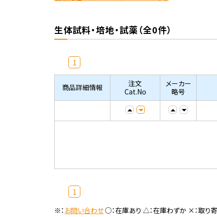
生体試料・培地・試薬（全0件）
1
注文
メーカー
商品詳細情報
Cat.No
略号
1
※：
お問い合わせ
○：在庫あり △：在庫わずか ×：取り