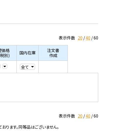
表示件数
20
40
60
望価格
注文書
国内在庫
/税別)
作成
表示件数
20
40
60
ております。同等品はございません。