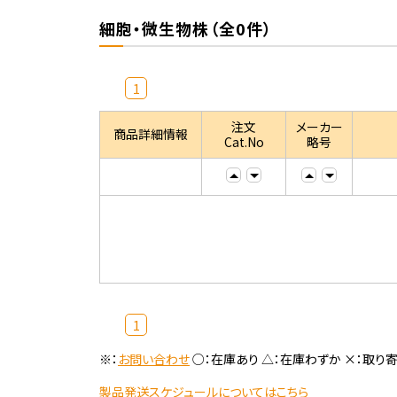
細胞・微生物株（全0件）
1
注文
メーカー
商品詳細情報
Cat.No
略号
1
※：
お問い合わせ
○：在庫あり △：在庫わずか ×：取り
製品発送スケジュールについてはこちら