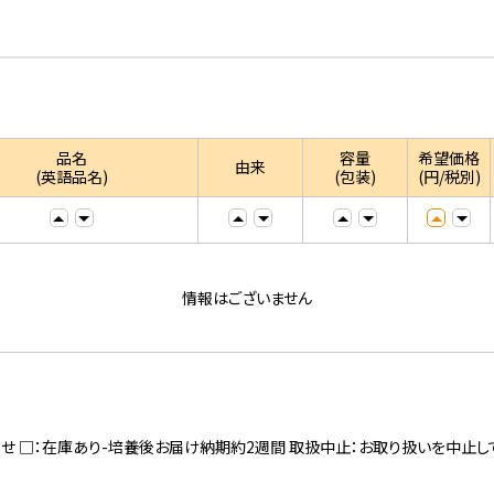
品名
容量
希望価格
由来
(英語品名)
(包装)
(円/税別)
情報はございません
寄せ □：在庫あり-培養後お届け納期約2週間 取扱中止：お取り扱いを中止し