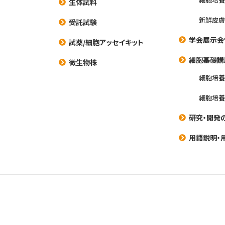
生体試料
新鮮皮膚
受託試験
学会展示会
試薬/細胞アッセイキット
細胞基礎講
微生物株
細胞培
細胞培
研究・開発
用語説明・