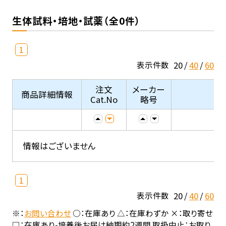
生体試料・培地・試薬（全0件）
1
20
40
60
表示件数
注文
メーカー
商品詳細情報
Cat.No
略号
情報はございません
1
20
40
60
表示件数
※：
お問い合わせ
○：在庫あり △：在庫わずか ×：取り寄せ
□：在庫あり-培養後お届け納期約2週間 取扱中止：お取り