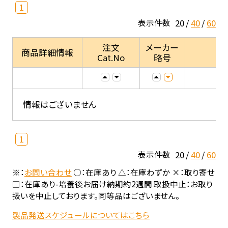
1
20
40
60
表示件数
注文
メーカー
商品詳細情報
Cat.No
略号
情報はございません
1
20
40
60
表示件数
※：
お問い合わせ
○：在庫あり △：在庫わずか ×：取り寄せ
□：在庫あり-培養後お届け納期約2週間 取扱中止：お取り
扱いを中止しております。同等品はございません。
製品発送スケジュールについてはこちら