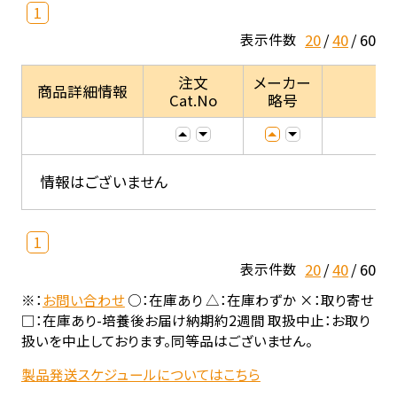
1
20
40
60
表示件数
注文
メーカー
商品詳細情報
Cat.No
略号
情報はございません
1
20
40
60
表示件数
※：
お問い合わせ
○：在庫あり △：在庫わずか ×：取り寄せ
□：在庫あり-培養後お届け納期約2週間 取扱中止：お取り
扱いを中止しております。同等品はございません。
製品発送スケジュールについてはこちら