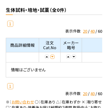
生体試料・培地・試薬（全0件）
1
20
40
60
表示件数
注文
メーカー
商品詳細情報
Cat.No
略号
情報はございません
1
20
40
60
表示件数
※：
お問い合わせ
○：在庫あり △：在庫わずか ×：取り寄せ
□：在庫あり-培養後お届け納期約2週間 取扱中止：お取り