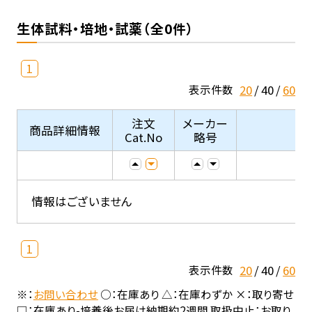
生体試料・培地・試薬（全0件）
1
20
40
60
表示件数
注文
メーカー
商品詳細情報
Cat.No
略号
情報はございません
1
20
40
60
表示件数
※：
お問い合わせ
○：在庫あり △：在庫わずか ×：取り寄せ
□：在庫あり-培養後お届け納期約2週間 取扱中止：お取り