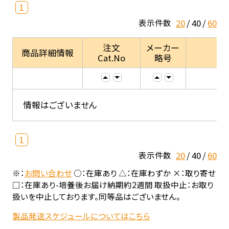
1
20
40
60
表示件数
注文
メーカー
商品詳細情報
Cat.No
略号
情報はございません
1
20
40
60
表示件数
※：
お問い合わせ
○：在庫あり △：在庫わずか ×：取り寄せ
□：在庫あり-培養後お届け納期約2週間 取扱中止：お取り
扱いを中止しております。同等品はございません。
製品発送スケジュールについてはこちら