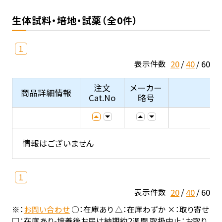
生体試料・培地・試薬（全0件）
1
20
40
60
表示件数
注文
メーカー
商品詳細情報
Cat.No
略号
情報はございません
1
20
40
60
表示件数
※：
お問い合わせ
○：在庫あり △：在庫わずか ×：取り寄せ
□：在庫あり-培養後お届け納期約2週間 取扱中止：お取り