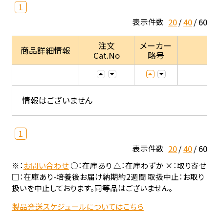
1
20
40
60
表示件数
注文
メーカー
商品詳細情報
Cat.No
略号
情報はございません
1
20
40
60
表示件数
※：
お問い合わせ
○：在庫あり △：在庫わずか ×：取り寄せ
□：在庫あり-培養後お届け納期約2週間 取扱中止：お取り
扱いを中止しております。同等品はございません。
製品発送スケジュールについてはこちら