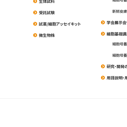
生体試料
新鮮皮膚
受託試験
学会展示会
試薬/細胞アッセイキット
細胞基礎講
微生物株
細胞培
細胞培
研究・開発
用語説明・