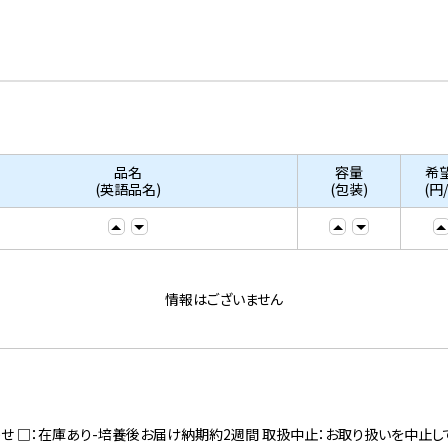
品名
容量
希
(英語品名)
(包装)
(円
情報はございません
寄せ □：在庫あり-培養後お届け納期約2週間 取扱中止：お取り扱いを中止し