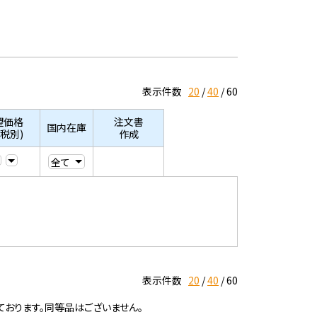
表示件数
20
40
60
望価格
注文書
国内在庫
/税別)
作成
表示件数
20
40
60
ております。同等品はございません。