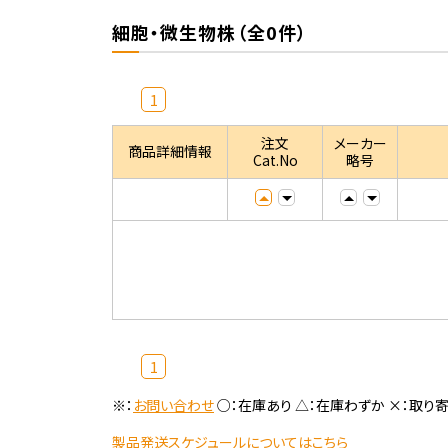
細胞・微生物株（全0件）
1
注文
メーカー
商品詳細情報
Cat.No
略号
1
※：
お問い合わせ
○：在庫あり △：在庫わずか ×：取り
製品発送スケジュールについてはこちら