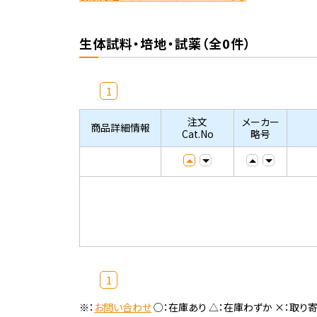
生体試料・培地・試薬（全0件）
1
注文
メーカー
商品詳細情報
Cat.No
略号
1
※：
お問い合わせ
○：在庫あり △：在庫わずか ×：取り