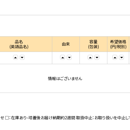
品名
容量
希望価格
由来
(英語品名)
(包装)
(円/税別)
情報はございません
寄せ □：在庫あり-培養後お届け納期約2週間 取扱中止：お取り扱いを中止し