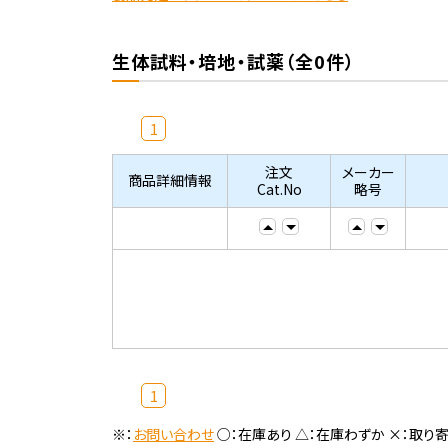
生体試料・培地・試薬（全0件）
1
注文
メーカー
商品詳細情報
Cat.No
略号
1
※：
お問い合わせ
○：在庫あり △：在庫わずか ×：取り