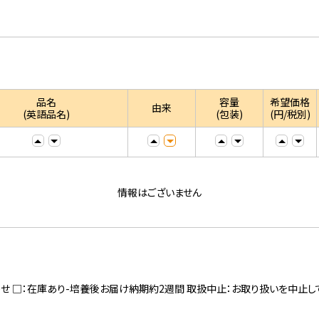
品名
容量
希望価格
由来
(英語品名)
(包装)
(円/税別)
情報はございません
寄せ □：在庫あり-培養後お届け納期約2週間 取扱中止：お取り扱いを中止し