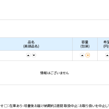
品名
容量
希
(英語品名)
(包装)
(円
情報はございません
寄せ □：在庫あり-培養後お届け納期約2週間 取扱中止：お取り扱いを中止し