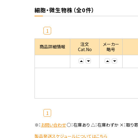
細胞・微生物株（全0件）
1
注文
メーカー
商品詳細情報
Cat.No
略号
1
※：
お問い合わせ
○：在庫あり △：在庫わずか ×：取り
製品発送スケジュールについてはこちら