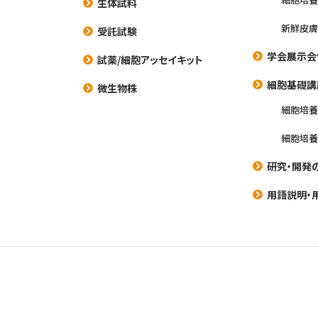
生体試料
新鮮皮膚
受託試験
学会展示会
試薬/細胞アッセイキット
細胞基礎講
微生物株
細胞培
細胞培
研究・開発
用語説明・