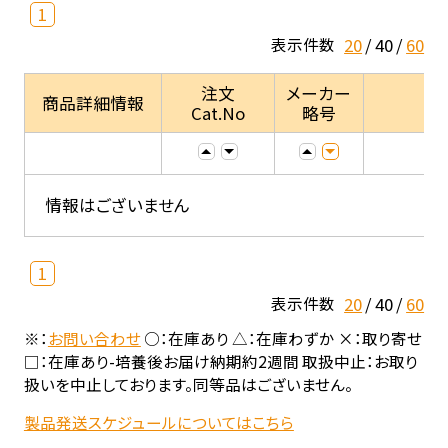
1
20
40
60
表示件数
注文
メーカー
商品詳細情報
Cat.No
略号
情報はございません
1
20
40
60
表示件数
※：
お問い合わせ
○：在庫あり △：在庫わずか ×：取り寄せ
□：在庫あり-培養後お届け納期約2週間 取扱中止：お取り
扱いを中止しております。同等品はございません。
製品発送スケジュールについてはこちら