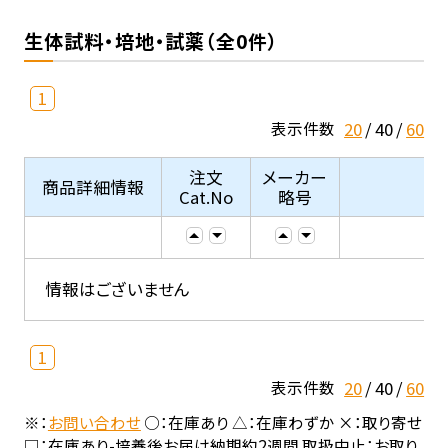
生体試料・培地・試薬（全0件）
1
20
40
60
表示件数
注文
メーカー
商品詳細情報
Cat.No
略号
情報はございません
1
20
40
60
表示件数
※：
お問い合わせ
○：在庫あり △：在庫わずか ×：取り寄せ
□：在庫あり-培養後お届け納期約2週間 取扱中止：お取り