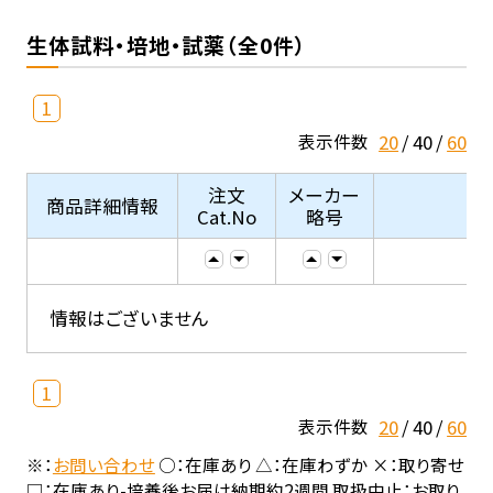
生体試料・培地・試薬（全0件）
1
20
40
60
表示件数
注文
メーカー
商品詳細情報
Cat.No
略号
情報はございません
1
20
40
60
表示件数
※：
お問い合わせ
○：在庫あり △：在庫わずか ×：取り寄せ
□：在庫あり-培養後お届け納期約2週間 取扱中止：お取り