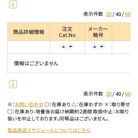
1
20
40
60
表示件数
注文
メーカー
商品詳細情報
Cat.No
略号
情報はございません
1
20
40
60
表示件数
※：
お問い合わせ
○：在庫あり △：在庫わずか ×：取り寄せ
□：在庫あり-培養後お届け納期約2週間 取扱中止：お取り
扱いを中止しております。同等品はございません。
製品発送スケジュールについてはこちら