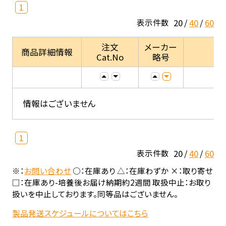
1
20
40
60
表示件数
注文
メーカー
商品詳細情報
Cat.No
略号
情報はございません
1
20
40
60
表示件数
※：
お問い合わせ
○：在庫あり △：在庫わずか ×：取り寄せ
□：在庫あり-培養後お届け納期約2週間 取扱中止：お取り
扱いを中止しております。同等品はございません。
製品発送スケジュールについてはこちら