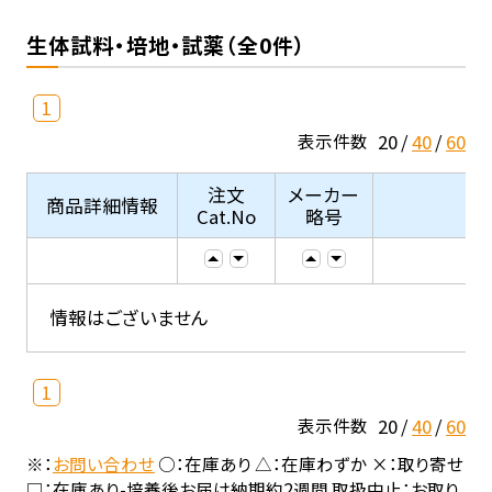
生体試料・培地・試薬（全0件）
1
20
40
60
表示件数
注文
メーカー
商品詳細情報
Cat.No
略号
情報はございません
1
20
40
60
表示件数
※：
お問い合わせ
○：在庫あり △：在庫わずか ×：取り寄せ
□：在庫あり-培養後お届け納期約2週間 取扱中止：お取り