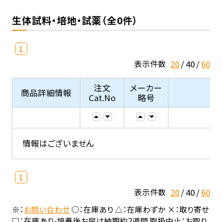
生体試料・培地・試薬（全0件）
1
20
40
60
表示件数
注文
メーカー
商品詳細情報
Cat.No
略号
情報はございません
1
20
40
60
表示件数
※：
お問い合わせ
○：在庫あり △：在庫わずか ×：取り寄せ
□：在庫あり-培養後お届け納期約2週間 取扱中止：お取り