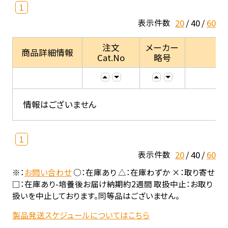
1
20
40
60
表示件数
注文
メーカー
商品詳細情報
Cat.No
略号
情報はございません
1
20
40
60
表示件数
※：
お問い合わせ
○：在庫あり △：在庫わずか ×：取り寄せ
□：在庫あり-培養後お届け納期約2週間 取扱中止：お取り
扱いを中止しております。同等品はございません。
製品発送スケジュールについてはこちら