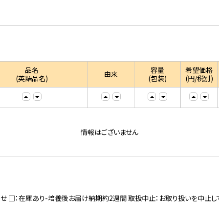
品名
容量
希望価格
由来
(英語品名)
(包装)
(円/税別)
情報はございません
寄せ □：在庫あり-培養後お届け納期約2週間 取扱中止：お取り扱いを中止し