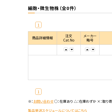
細胞・微生物株（全0件）
1
注文
メーカー
商品詳細情報
Cat.No
略号
1
※：
お問い合わせ
○：在庫あり △：在庫わずか ×：取り
製品発送スケジュールについてはこちら