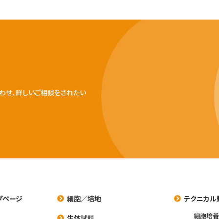
わせ、詳しいご相談をされたい
プページ
細胞／培地
テクニカル
細胞培
生体試料