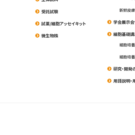
新鮮皮膚
受託試験
学会展示会
試薬/細胞アッセイキット
細胞基礎講
微生物株
細胞培
細胞培
研究・開発
用語説明・