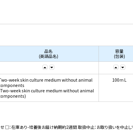
品名
容量
(英語品名)
(包装)
Two-week skin culture medium without animal
100ｍL
components
(Two-week skin culture medium without animal
components)
寄せ □：在庫あり-培養後お届け納期約2週間 取扱中止：お取り扱いを中止し