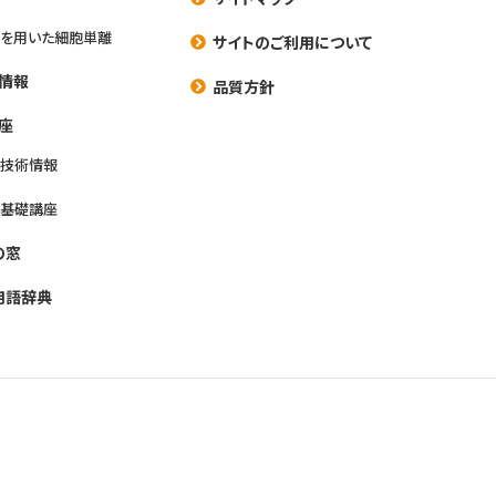
を用いた細胞単離
サイトのご利用について
情報
品質方針
座
養技術情報
養基礎講座
の窓
用語辞典