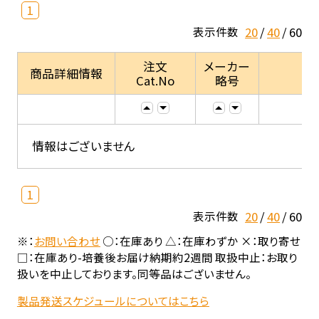
1
20
40
60
表示件数
注文
メーカー
商品詳細情報
Cat.No
略号
情報はございません
1
20
40
60
表示件数
※：
お問い合わせ
○：在庫あり △：在庫わずか ×：取り寄せ
□：在庫あり-培養後お届け納期約2週間 取扱中止：お取り
扱いを中止しております。同等品はございません。
製品発送スケジュールについてはこちら