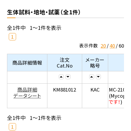
生体試料・培地・試薬（全1件）
全1件中
1～1件を表示
1
20
40
60
表示件数
注文
メーカー
商品詳細情報
Cat.No
略号
商品詳細
KM881012
KAC
MC-210
データシート
(Mycopla
です！
)
全1件中
1～1件を表示
1