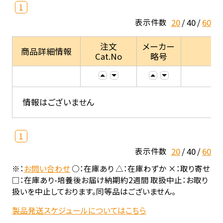
1
20
40
60
表示件数
注文
メーカー
商品詳細情報
Cat.No
略号
情報はございません
1
20
40
60
表示件数
※：
お問い合わせ
○：在庫あり △：在庫わずか ×：取り寄せ
□：在庫あり-培養後お届け納期約2週間 取扱中止：お取り
扱いを中止しております。同等品はございません。
製品発送スケジュールについてはこちら