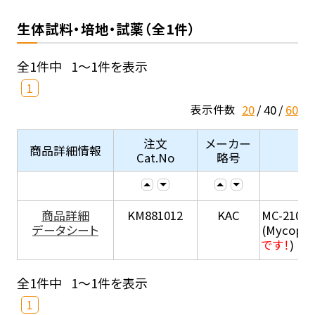
生体試料・培地・試薬（全1件）
全1件中
1～1件を表示
1
20
40
60
表示件数
注文
メーカー
商品詳細情報
Cat.No
略号
商品詳細
KM881012
KAC
MC-210
データシート
(Mycopla
です！
)
全1件中
1～1件を表示
1