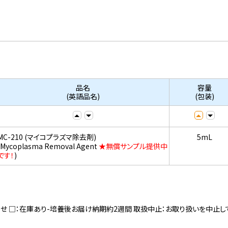
品名
容量
(英語品名)
(包装)
MC-210 (マイコプラズマ除去剤)
5mL
(Mycoplasma Removal Agent
★無償サンプル提供中
です！
)
寄せ □：在庫あり-培養後お届け納期約2週間 取扱中止：お取り扱いを中止し