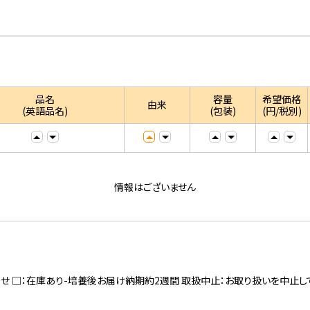
品名
容量
希望価格
由来
(英語品名)
(包装)
(円/税別)
情報はございません
寄せ □：在庫あり-培養後お届け納期約2週間 取扱中止：お取り扱いを中止し