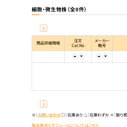
細胞・微生物株（全0件）
1
注文
メーカー
商品詳細情報
Cat.No
略号
1
※：
お問い合わせ
○：在庫あり △：在庫わずか ×：取り
製品発送スケジュールについてはこちら