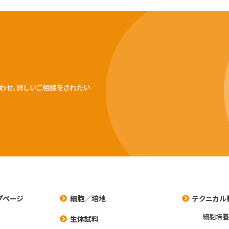
わせ、詳しいご相談をされたい
プページ
細胞／培地
テクニカル
細胞培
生体試料