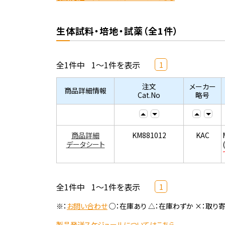
生体試料・培地・試薬（全1件）
全1件中
1～1件を表示
1
注文
メーカー
商品詳細情報
Cat.No
略号
商品詳細
KM881012
KAC
データシート
全1件中
1～1件を表示
1
※：
お問い合わせ
○：在庫あり △：在庫わずか ×：取り
製品発送スケジュールについてはこちら